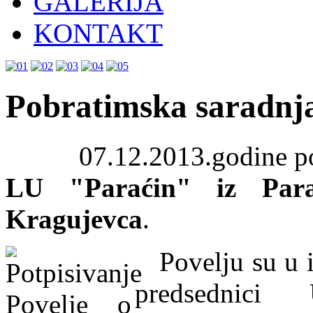
GALERIJA
KONTAKT
Pobratimska saradnj
07.12.2013.godine poptis
LU "Paraćin" iz Para
Kragujevca
.
Povelju su u 
predsednici