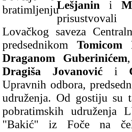
Lešjanin
i
M
prisustvovali
Lovačkog saveza Centraln
predsednikom
Tomicom 
Draganom Guberinićem
Dragiša Jovanović
i
G
Upravnih odbora, predsedni
udruženja. Od gostiju su t
pobratimskih udruženja 
"Bakić" iz Foče na č