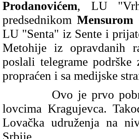
Prodanovićem
, LU "Vrh
predsednikom
Mensurom 
LU "Senta" iz Sente i prija
Metohije iz opravdanih ra
poslali telegrame podrške 
propraćen i sa medijske stra
Ovo je prvo pobratims
lovcima Kragujevca. Tako
Lovačka udruženja na ni
Srbije.