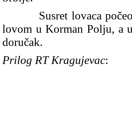
Susret lovaca počeo je 
lovom u Korman Polju, a u 
doručak.
Prilog RT Kragujevac
: